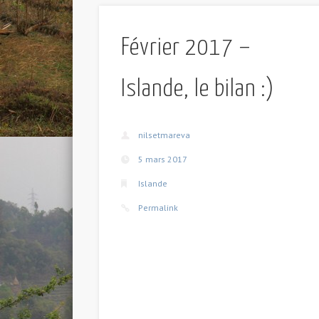
Février 2017 –
Islande, le bilan :)
nilsetmareva
5 mars 2017
Islande
Permalink