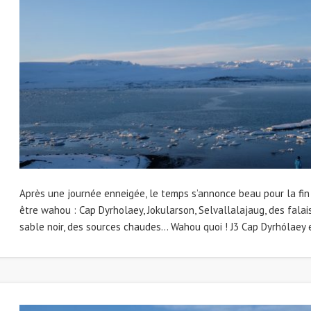
Après une journée enneigée, le temps s’annonce beau pour la fin 
être wahou : Cap Dyrholaey, Jokularson, Selvallalajaug, des falai
sable noir, des sources chaudes… Wahou quoi ! J3 Cap Dyrhólaey e