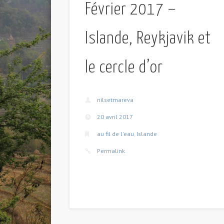
Février 2017 –
Islande, Reykjavik et
le cercle d’or
nilsetmareva
20 avril 2017
au fil de l'eau
,
Islande
Permalink