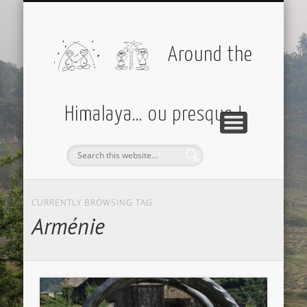
PARTIR AVEC MOI
AMÉRIQUES
EUROPE
DIVERS
ASIE
Around the
Himalaya… ou presque !
CURRENTLY BROWSING TAG
Arménie