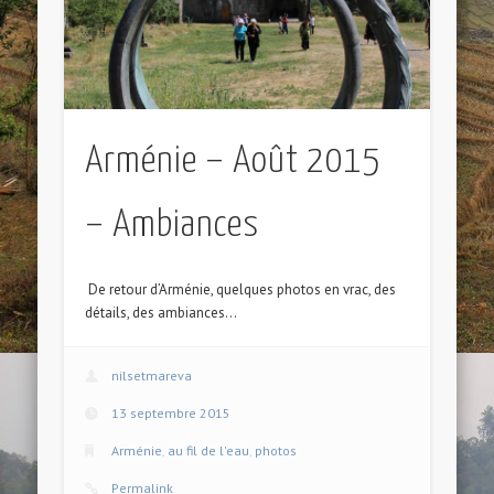
Arménie – Août 2015
– Ambiances
De retour d’Arménie, quelques photos en vrac, des
détails, des ambiances…
nilsetmareva
13 septembre 2015
Arménie
,
au fil de l'eau
,
photos
Permalink