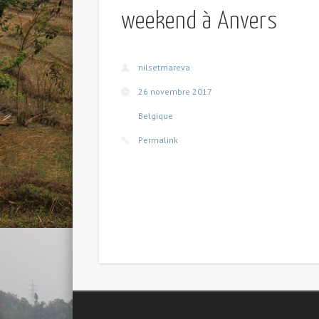
weekend à Anvers
nilsetmareva
26 novembre 2017
Belgique
Permalink