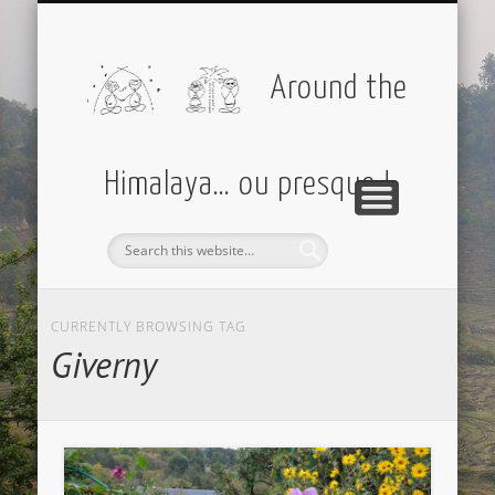
PARTIR AVEC MOI
AMÉRIQUES
EUROPE
DIVERS
ASIE
Around the
Himalaya… ou presque !
CURRENTLY BROWSING TAG
Giverny