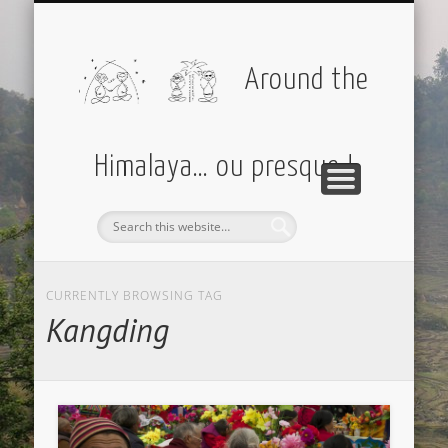
PARTIR AVEC MOI
AMÉRIQUES
EUROPE
DIVERS
ASIE
Around the
Himalaya… ou presque !
CURRENTLY BROWSING TAG
Kangding