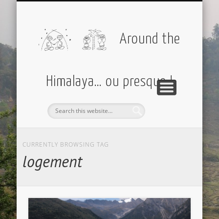
PARTIR AVEC MOI
AMÉRIQUES
EUROPE
DIVERS
ASIE
Around the
Himalaya… ou presque !
CURRENTLY BROWSING TAG
logement