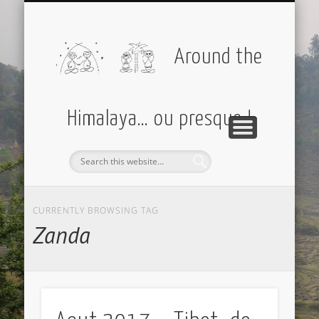
PARTIR AVEC MOI
AMÉRIQUES
EUROPE
DIVERS
ASIE
Around the
Himalaya… ou presque !
CURRENTLY BROWSING TAG
Zanda