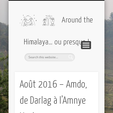
PARTIR AVEC MOI
AMÉRIQUES
EUROPE
DIVERS
ASIE
Around the
Himalaya… ou presque !
Août 2016 – Amdo,
de Darlag à l’Amnye