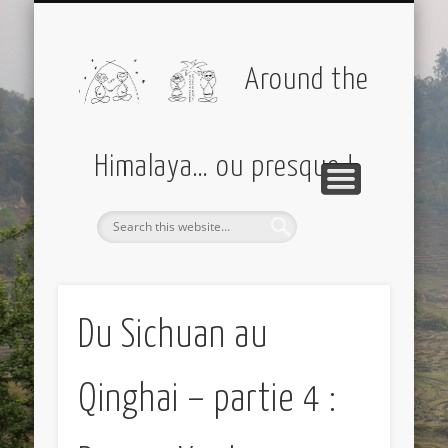
PARTIR AVEC MOI
AMÉRIQUES
EUROPE
DIVERS
ASIE
Around the
Himalaya… ou presque !
Du Sichuan au
Qinghai – partie 4 :