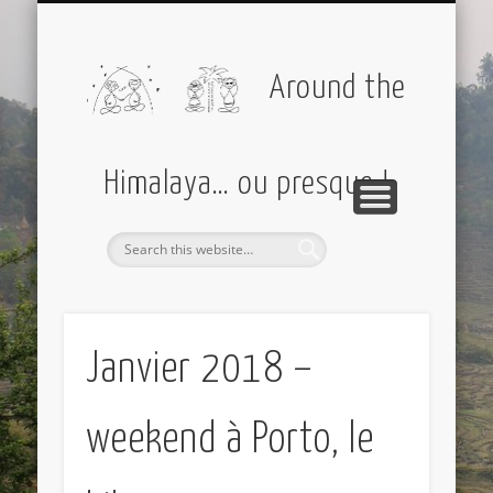
PARTIR AVEC MOI
AMÉRIQUES
EUROPE
DIVERS
ASIE
Around the
Himalaya… ou presque !
Janvier 2018 –
weekend à Porto, le