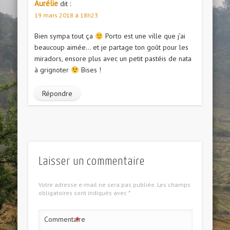
Aurélie
dit :
19 mars 2018 à 18h23
Bien sympa tout ça
Porto est une ville que j’ai
beaucoup aimée… et je partage ton goût pour les
miradors, ensore plus avec un petit pastéis de nata
à grignoter
Bises !
Répondre
Laisser un commentaire
Votre adresse e-mail ne sera pas publiée.
Les champs
obligatoires sont indiqués avec
*
*
Commentaire