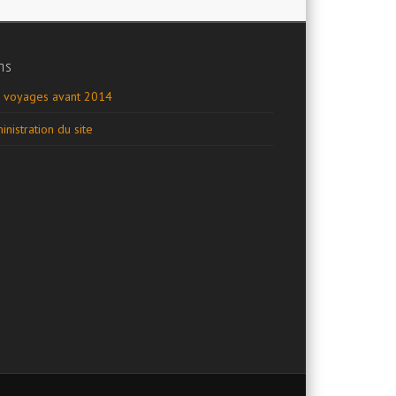
ns
 voyages avant 2014
inistration du site