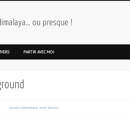
Himalaya… ou presque !
IVERS
PARTIR AVEC MOI
ground
année sabbatique
,
Inde
,
photos