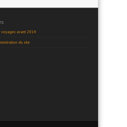
ns
 voyages avant 2014
inistration du site