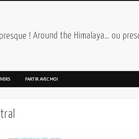
Around the Himalaya… ou pres
IVERS
PARTIR AVEC MOI
tral
année sabbatique
,
Chili
,
photos